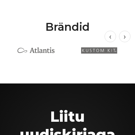
Brändid
Liitu
uudiskirjaga