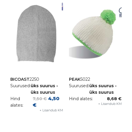
BICOAST
2250
PEAK
5022
Suurused:
üks suurus -
Suurused:
üks suurus -
üks suurus
üks suurus
4,50
Hind
7,50 €
Hind alates:
8,68 €
+ Lisandub KM
€
alates:
+ Lisandub KM