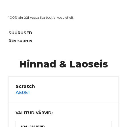
100% akrüül Vaata lisa
tootja kodulehelt
.
SUURUSED
üks suurus
Hinnad & Laoseis
Scratch
A5051
VALITUD VÄRVID:
VALI VÄRVID
⌄