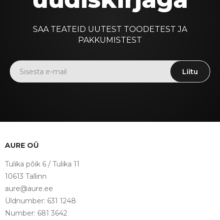
SAA TEATEID UUTEST TOODETEST JA
PAKKUMISTEST
Liitu
AURE OÜ
Tulika põik 6 / Tulika 11
10613 Tallinn
aure@aure.ee
Üldnumber: 631 1248
Number: 681 3642