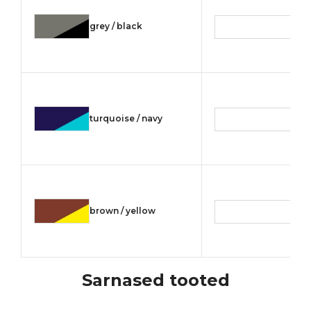
grey / black
turquoise / navy
brown / yellow
Sarnased tooted