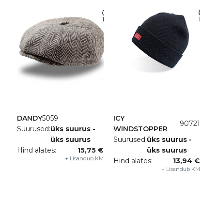
DANDY
5059
ICY
90721
Suurused:
üks suurus -
WINDSTOPPER
üks suurus
Suurused:
üks suurus -
Hind alates:
15,75 €
üks suurus
+ Lisandub KM
Hind alates:
13,94 €
+ Lisandub KM