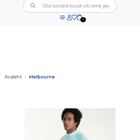
⚠️
KODULEHTE UUENDATAKSE.
SEOSES
UUENDUSTÖÖDEGA VÕIB AJUTISELT ESINEDA TEHNILISI
TÕRKEID. TÄNAME TEID MÕISTVA SUHTUMISE EEST!
0
Avaleht
Melbourne