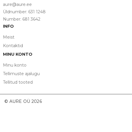
aure@aure.ee
Üldnumber: 631 1248
Number: 681 3642
INFO
Meist
Kontaktid
MINU KONTO
Minu konto
Tellimuste ajalugu
Tellitud tooted
© AURE OÜ 2026