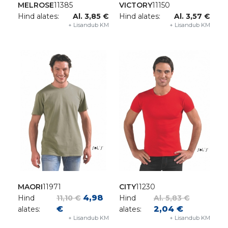
MELROSE
11385
VICTORY
11150
Hind alates:
Al. 3,85 €
Hind alates:
Al. 3,57 €
+ Lisandub KM
+ Lisandub KM
MAORI
11971
CITY
11230
4,98
Hind
11,10 €
Hind
Al. 5,83 €
€
2,04 €
alates:
alates:
+ Lisandub KM
+ Lisandub KM