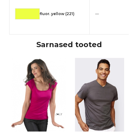
fluor. yellow (221)
—
Sarnased tooted