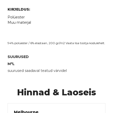
KIRJELDUS:
Polüester
Muu materjal
94% polüester / 6% elastaan, 200 gr/m2 Vaata lisa
tootja kodulehelt
.
SUURUSED
M*
L
suurused saadaval teatud värvidel
Hinnad & Laoseis
Melbourne