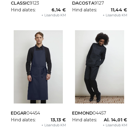
CLASSIC
9123
DACOSTA
9127
Hind alates:
6,14 €
Hind alates:
11,44 €
+ Lisandub KM
+ Lisandub KM
EDGAR
04454
EDMOND
04457
Hind alates:
13,13 €
Hind alates:
Al. 14,01 €
+ Lisandub KM
+ Lisandub KM