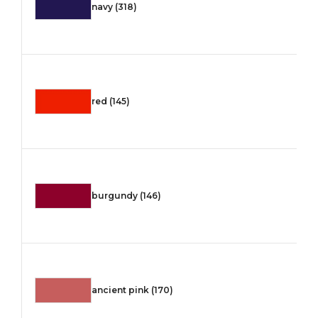
navy (318)
red (145)
burgundy (146)
ancient pink (170)