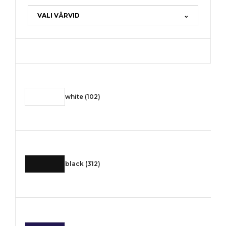
VALI VÄRVID
⌄
white (102)
black (312)