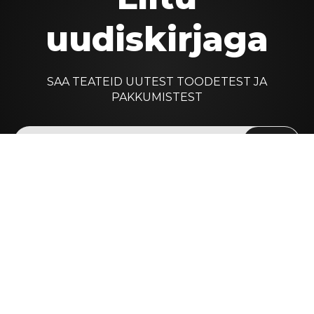
uudiskirjaga
SAA TEATEID UUTEST TOODETEST JA
PAKKUMISTEST
Liitu
AURE OÜ
Tulika põik 6 / Tulika 11
10613 Tallinn
aure@aure.ee