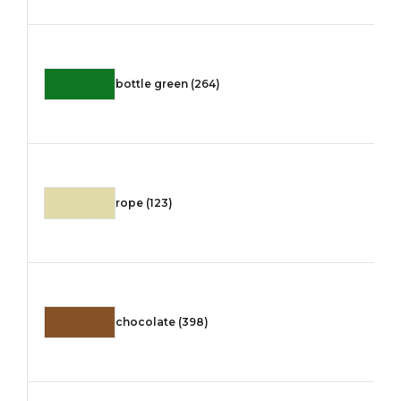
bottle green (264)
rope (123)
chocolate (398)