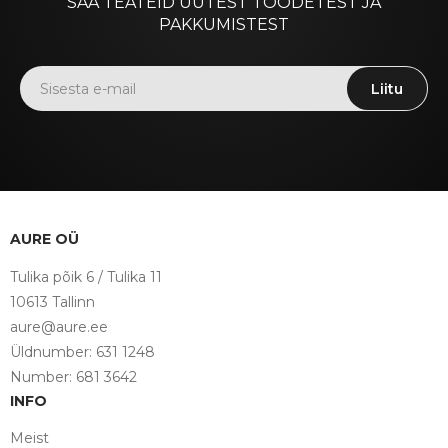
SAA TEATEID UUTEST TOODETEST JA
PAKKUMISTEST
Liitu
AURE OÜ
Tulika põik 6 / Tulika 11
10613 Tallinn
aure@aure.ee
Üldnumber: 631 1248
Number: 681 3642
INFO
Meist