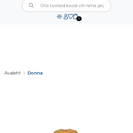
⚠️
KODULEHTE UUENDATAKSE.
SEOSES
UUENDUSTÖÖDEGA VÕIB AJUTISELT ESINEDA TEHNILISI
TÕRKEID. TÄNAME TEID MÕISTVA SUHTUMISE EEST!
0
Avaleht
Donna