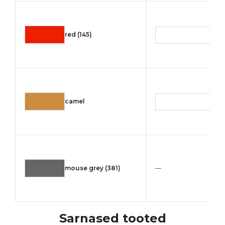
3,3
red (145)
(
3,3
camel
(1
mouse grey (381)
—
Sarnased tooted