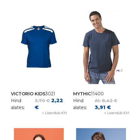
VICTORIO KIDS
3021
MYTHIC
11400
2,22
Hind
3,70 €
Hind
Al. 8,42 €
€
3,91 €
alates:
alates:
+ Lisandub KM
+ Lisandub KM