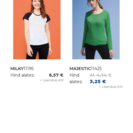
MILKY
11195
MAJESTIC
11425
Hind alates:
6,57 €
Hind
Al. 4,34 €
+ Lisandub KM
3,25 €
alates:
+ Lisandub KM