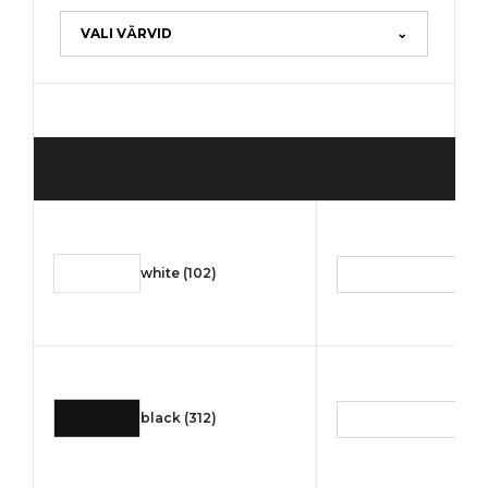
VALI VÄRVID
⌄
3,3
white (102)
(3
3,3
black (312)
(