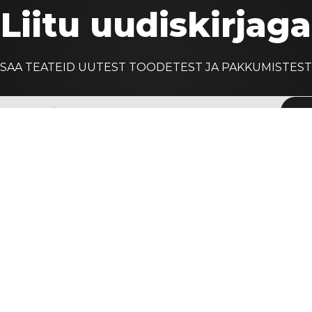
Liitu uudiskirjaga
SAA TEATEID UUTEST TOODETEST JA PAKKUMISTEST
Lii
INFO
Meist
Kontaktid
T
T