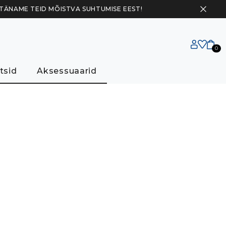
 TÄNAME TEID MÕISTVA SUHTUMISE EEST!
0
tsid
Aksessuaarid