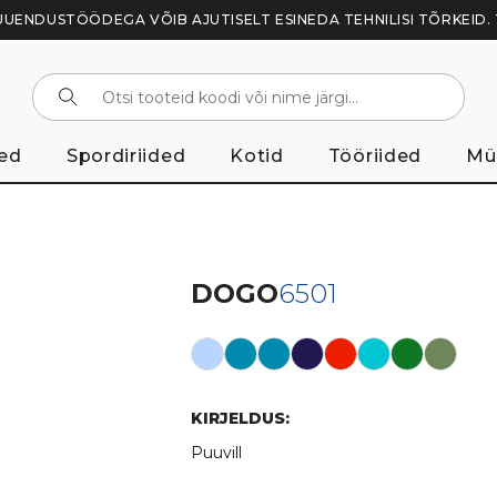
UENDUSTÖÖDEGA VÕIB AJUTISELT ESINEDA TEHNILISI TÕRKEID.
ed
Spordiriided
Kotid
Tööriided
Mü
DOGO
6501
KIRJELDUS:
Puuvill