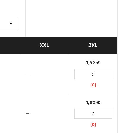
⌄
XXL
3XL
1,92 €
—
(0)
1,92 €
—
(0)