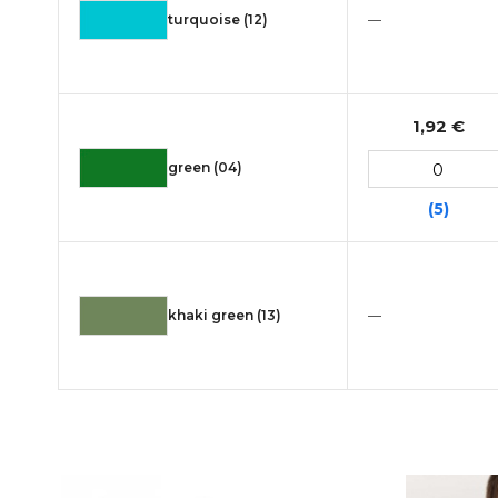
turquoise (12)
—
1,92 €
green (04)
(5)
khaki green (13)
—