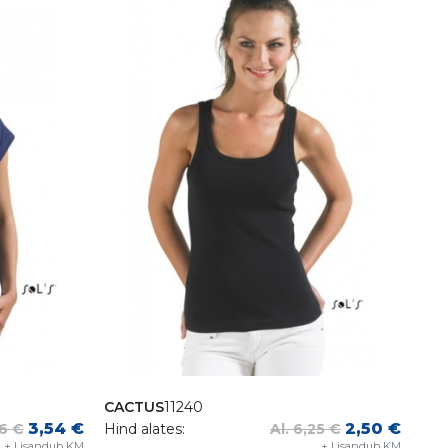
CACTUS
11240
3,54 €
2,50 €
6 €
Hind alates:
Al. 6,25 €
+ Lisandub KM
+ Lisandub KM