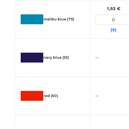
1,92 €
malibu blue (79)
(9)
navy blue (55)
—
red (60)
—