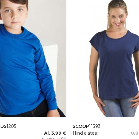
IDS
1205
SCOOP
11393
Al. 3,99 €
Hind alates:
8,8
+ Lisandub KM