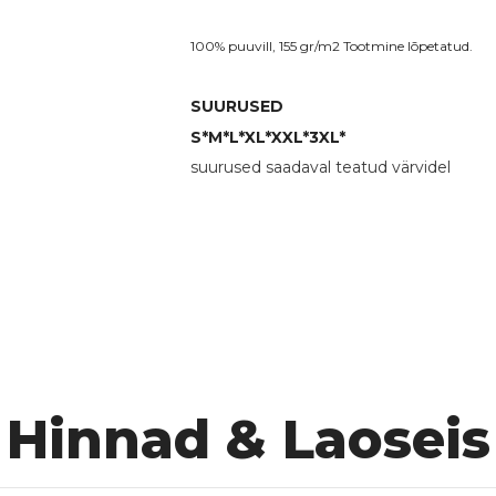
100% puuvill, 155 gr/m2 Tootmine lõpetatud.
SUURUSED
S*
M*
L*
XL*
XXL*
3XL*
suurused saadaval teatud värvidel
4043
BATIAN
1071
Al. 35,88 €
Hind alates:
+ Lisandub KM
Hinnad & Laoseis