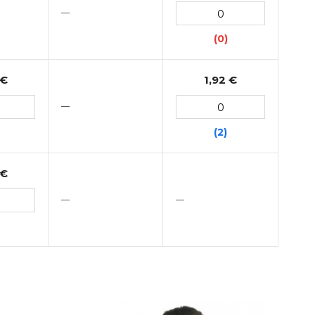
—
(0)
 €
1,92 €
—
(2)
 €
—
—