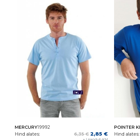
MERCURY
19992
POINTER K
2,85 €
Hind alates:
6,35 €
Hind alates:
+ Lisandub KM