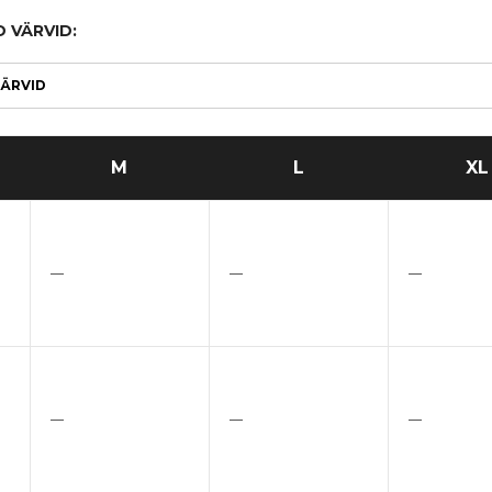
 VÄRVID:
VÄRVID
M
L
XL
—
—
—
—
—
—