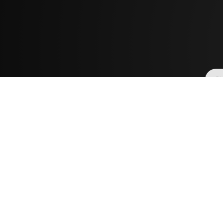
AURE OÜ
Tulika põik 6 / Tulika 11
10613 Tallinn
aure@aure.ee
Üldnumber: 631 1248