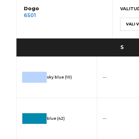
Dogo
VALITUD
6501
VALI 
S
sky blue (10)
—
blue (42)
—