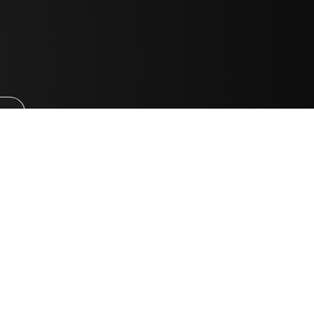
tu
MINU KONTO
Minu konto
ellimuste ajalugu
ellitud tooted